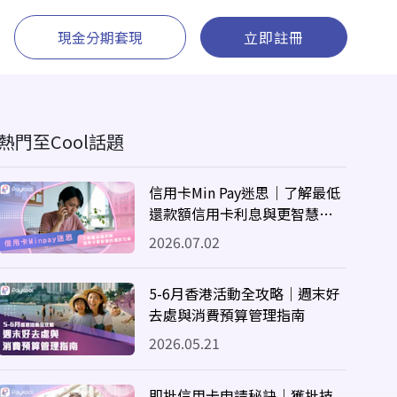
現金分期套現
立即註冊
熱門至Cool話題
信用卡Min Pay迷思｜了解最低
還款額信用卡利息與更智慧的
還款方案
2026.07.02
5-6月香港活動全攻略｜週末好
去處與消費預算管理指南
2026.05.21
即批信用卡申請秘訣｜獲批技