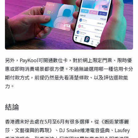
另外，PayKool可開通數位卡，對於網上限定門票、限時優
惠或即時消費場景都很方便。不過無論選用哪一種信用卡分
期付款方式，前提仍然是先看清楚條款、以及評估還款能
力。
結論
香港週末好去處在5月至6月有很多選擇，從《邂逅蒙娜麗
莎．文藝復興的再現》、DJ Snake維港電音盛典、Laufey