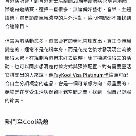
香港演唱會，到香港迪士尼樂園20周年慶典與永明香港國
際龍舟邀請賽，選擇一直很多。無論偏好藝術、音樂、主題
娛樂，還是節慶氣氛濃厚的戶外活動，這段時間都不難找到
合適節目。
但當香港活動愈多，愈需要有節奏地管理支出。真正令體驗
變差的，通常不是花錢本身，而是花完之後才發現現金流被
壓得太緊。在規劃香港週末好去處時，除了揀選值得去的活
動，也可以同步想清楚付款方式與預算配置。對有需要靈活
安排支出的人來說，像
PayKool Visa Platinum卡
這類可配
合自主分期概念的產品，會是一個可考慮方向。最重要的，
始終是在享受生活與保留財務空間之間，找到一個自己舒服
的節奏。
熱門至Cool話題