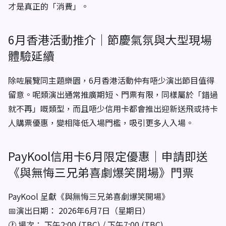
才是真正的「消費」。
6月香港活動推介｜節慶氣氛與大型現場
體驗延續
除咗展覽同主題樂園，6月香港活動仲有唔少演出節目值得
留意。呢類演出通常推廣期短、門票有限，同樣屬於「錯過
就不再」嘅類型，而且唔少信用卡都會推出迎新送飛或持卡
人購票優惠，變相降低入場門檻，吸引更多人入場。
PayKool信用卡6月限定優惠｜申請即送
《與無悔三兄弟喜劇爆笑開場》門票
PayKool 呈獻《與無悔三兄弟喜劇爆笑開場》
📅演出日期： 2026年6月7日（星期日）
🕐 場次： 下午2:00 (TBC) / 下午7:00 (TBC)