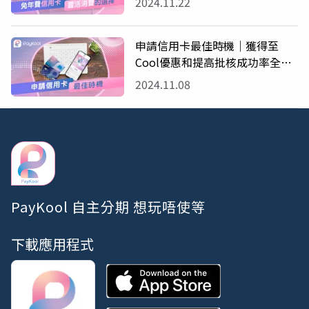
2024.11.22
申請信用卡最佳時機｜獲得至
Cool優惠和提高批核成功率全攻
略
2024.11.08
PayKool 自主分期 想玩唔使等
下載應用程式