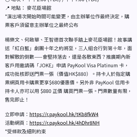
📍 地點： 麥花臣場館
*演出場次開始時間可能變更，由主辦單位作最終決定，購
票客戶須留意主辦單位之最終公布
楊樂文、何啟華、王智德首次聯手踏上麥花臣場館！故事講
述「紅白藍」劇團十年之約將至，三人組合行到第十年，面
對解散的倒數——會堅持落去，還是各散東西？推廣期內新
客戶用邀請碼「JOKE」申請 PayKool Visa Platinum 卡，
成功批核即送門票一張（價值HK$880）。持卡人於指定購
票網頁用卡購票更享$680優惠價。另外非 PayKool 信用卡
持卡人亦可以用 $880 正價 購買門票一張。門票數量有限，
售完即止！
立即申請：
https://r.paykool.hk/tKb8fkW4
活動網頁：
https://r.paykool.hk/4hDhr8NH
*受條款及細則約束