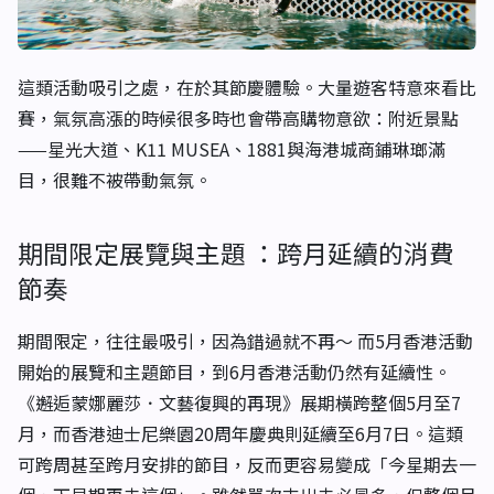
這類活動吸引之處，在於其節慶體驗。大量遊客特意來看比
賽，氣氛高漲的時候很多時也會帶高購物意欲：附近景點
——星光大道、K11 MUSEA、1881與海港城商鋪琳瑯滿
目，很難不被帶動氣氛。
期間限定展覽與主題 ：跨月延續的消費
節奏
期間限定，往往最吸引，因為錯過就不再～ 而5月香港活動
開始的展覽和主題節目，到6月香港活動仍然有延續性。
《邂逅蒙娜麗莎．文藝復興的再現》展期橫跨整個5月至7
月，而香港迪士尼樂園20周年慶典則延續至6月7日。這類
可跨周甚至跨月安排的節目，反而更容易變成「今星期去一