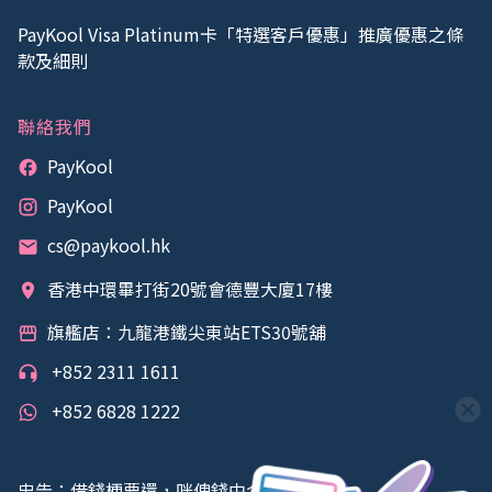
PayKool Visa Platinum卡「特選客戶優惠」推廣優惠之條
款及細則
聯絡我們
PayKool
PayKool
cs@paykool.hk
香港中環畢打街20號會德豐大廈17樓
旗艦店：九龍港鐵尖東站ETS30號舖
+852 2311 1611
+852 6828 1222
忠告：借錢梗要還，咪俾錢中介