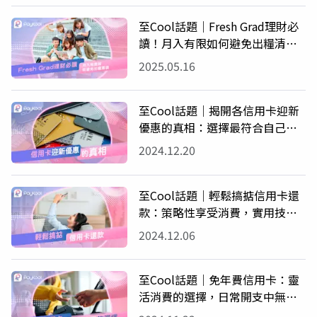
至Cool話題｜Fresh Grad理財必
讀！月入有限如何避免出糧清
袋？
2025.05.16
至Cool話題｜揭開各信用卡迎新
優惠的真相：選擇最符合自己需
求的信用卡
2024.12.20
至Cool話題｜輕鬆搞掂信用卡還
款：策略性享受消費，實用技巧
助你輕鬆還款
2024.12.06
至Cool話題｜免年費信用卡：靈
活消費的選擇，日常開支中無需
擔心額外負擔