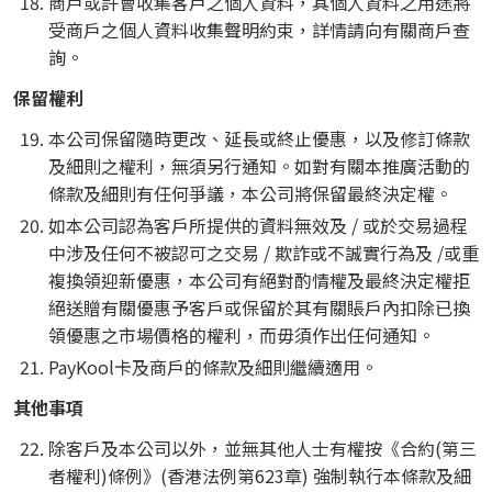
商戶或許會收集客戶之個人資料，其個人資料之用途將
受商戶之個人資料收集聲明約束，詳情請向有關商戶查
詢。
保留權利
本公司保留隨時更改、延長或終止優惠，以及修訂條款
及細則之權利，無須另行通知。如對有關本推廣活動的
條款及細則有任何爭議，本公司將保留最終決定權。
如本公司認為客戶所提供的資料無效及 / 或於交易過程
中涉及任何不被認可之交易 / 欺詐或不誠實行為及 /或重
複換領迎新優惠，本公司有絕對酌情權及最終決定權拒
絕送贈有關優惠予客戶或保留於其有關賬戶內扣除已換
領優惠之市場價格的權利，而毋須作出任何通知。
PayKool卡及商戶的條款及細則繼續適用。
其他事項
除客戶及本公司以外，並無其他人士有權按《合約(第三
者權利)條例》(香港法例第623章) 強制執行本條款及細