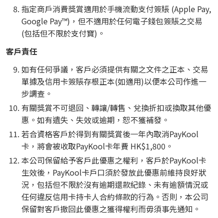
指定商戶消費獎賞適用於手機流動支付簽賬 (Apple Pay,
Google Pay™)，但不適用於任何電子錢包簽賬之交易
(包括但不限於支付寶)。
客戶責任
如有任何爭議，客戶必須提供有關之文件之正本、交易
單據及信用卡簽賬存根正本(如適用)以便本公司作進一
步調查。
有關獎賞不可退回、轉讓/轉售、兌換折扣或換取其他優
惠。如有遺失、失效或逾期，恕不獲補發。
若合資格客戶於得到有關獎賞後一年內取消PayKool
卡，將會被收取PayKool卡年費 HK$1,800。
本公司保留給予客戶此優惠之權利，客戶於PayKool卡
生效後，PayKool卡戶口須於發放此優惠前維持良好狀
況，包括但不限於沒有逾期還款紀錄、未有逾額情況或
任何違反信用卡持卡人合約條款的行為。否則，本公司
保留對客戶撤回此優惠之獲得權利而毋須事先通知。