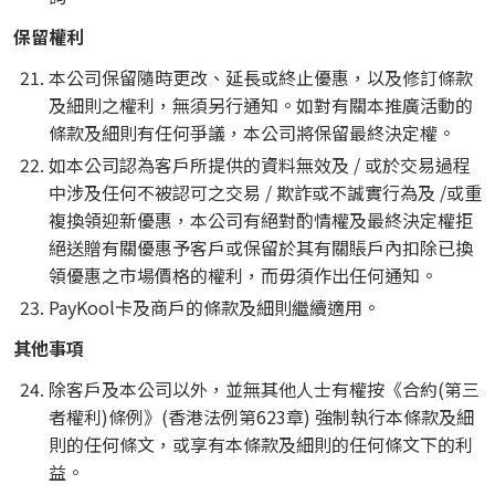
保留權利
本公司保留隨時更改、延長或終止優惠，以及修訂條款
及細則之權利，無須另行通知。如對有關本推廣活動的
條款及細則有任何爭議，本公司將保留最終決定權。
如本公司認為客戶所提供的資料無效及 / 或於交易過程
中涉及任何不被認可之交易 / 欺詐或不誠實行為及 /或重
複換領迎新優惠，本公司有絕對酌情權及最終決定權拒
絕送贈有關優惠予客戶或保留於其有關賬戶內扣除已換
領優惠之市場價格的權利，而毋須作出任何通知。
PayKool卡及商戶的條款及細則繼續適用。
其他事項
除客戶及本公司以外，並無其他人士有權按《合約(第三
者權利)條例》(香港法例第623章) 強制執行本條款及細
則的任何條文，或享有本條款及細則的任何條文下的利
益。