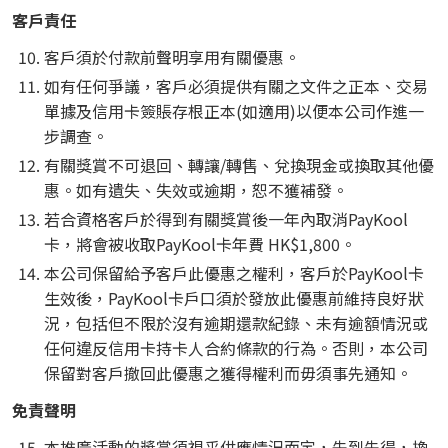
客戶責任
客戶須於付款前聲明享用有關優惠。
如有任何爭議，客戶必須提供有關之文件之正本、交易
單據及信用卡簽賬存根正本(如適用)以便本公司作進一
步調查。
有關獎賞不可退回、轉讓/轉售、兌換現金或換取其他優
惠。如有遺失、失效或逾期，恕不獲補發。
若合資格客戶於得到有關獎賞後一年內取消PayKool
卡，將會被收取PayKool卡年費 HK$1,800。
本公司保留給予客戶此優惠之權利，客戶於PayKool卡
生效後，PayKool卡戶口須於發放此優惠前維持良好狀
況，包括但不限於沒有逾期還款紀錄、未有逾額情況或
任何違反信用卡持卡人合約條款的行為。否則，本公司
保留對客戶撤回此優惠之獲得權利而毋須事先通知。
免責聲明
本推廣活動的獎賞須視乎供應情況而定，先到先得，換