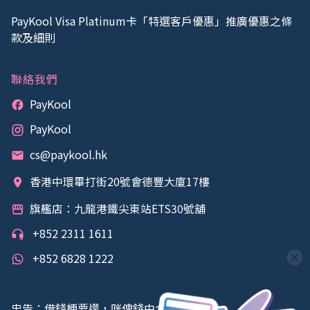
PayKool Visa Platinum卡「特選客戶優惠」推廣優惠之條
款及細則
聯絡我們
PayKool
PayKool
cs@paykool.hk
香港中環畢打街20號會德豐大廈17樓
旗艦店：九龍港鐵尖東站ETS30號舖
+852 2311 1611
+852 6828 1222
忠告：借錢梗要還，咪俾錢中介