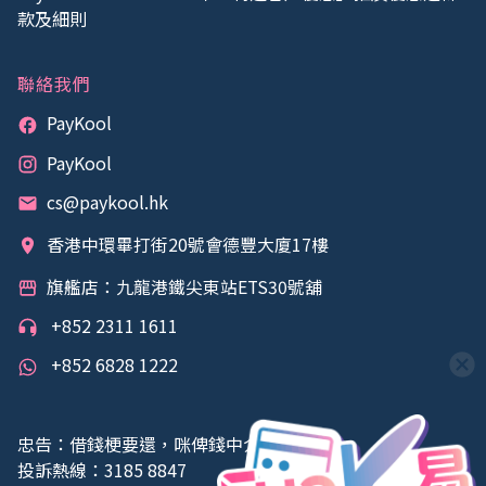
款及細則
聯絡我們
PayKool
PayKool
cs@paykool.hk
香港中環畢打街20號會德豐大廈17樓
旗艦店：九龍港鐵尖東站ETS30號舖
+852 2311 1611
+852 6828 1222
忠告：借錢梗要還，咪俾錢中介
投訴熱線：3185 8847