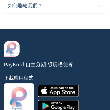
如何聯絡我們﹖
法團或保險公司發出之結單或通知書；
可電郵致 cs@paykool.hk，PayKool客戶服務部會盡
有效入息證明文件 包括: (a) 最近一期的稅單 (b) 最近
快回覆。
三個月內糧單或僱主之強積金供款紀錄 (c) 最近三個月
內顯示薪金入數的銀行戶口存摺/月結單；
閣下及附屬卡申請人（如適用）之香港居民身份證/香
港永久性居民身份證/往來港澳通行證及原居地身份證
副本；
PayKool 自主分期 想玩唔使等
若閣下為全日制大學 / 大專學生及就讀下列院校或其附
屬學院頒發之證書或以上課程，包括：本港認可之大
學、珠海學院、職業訓練局、香港專業教育學院、香
下載應用程式
港演藝學院、明愛專上學院、明愛白英奇專業學校、
香港科技專上書院、香港專業進修學校/港專 學院、明
德學院、東華學院、香港伍倫貢學院、香港能仁專上
學院、明愛社區書院、香港藝術學院、宏恩基督教學
院及耀中幼教學院，請附香港居民身份證 / 香港永久性