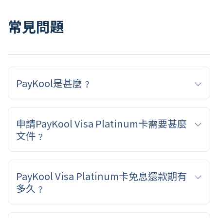
常見問題
PayKool是甚麼﹖
PayKool 是 K Cash Limited（股份代號：2483.HK）
發行的 VISA 信用卡。PayKool 消費自由，自主分期！
申請PayKool Visa Platinum卡需要甚麼
PayKool 深明現代生活中平衡消費欲望與財政規劃的
文件﹖
重要性，讓你不再需要在「想要」與「能夠」之間作
出妥協，自主分期更有助踢走長期負債，建立屬於自
申請人需提交所需證明文件副本(包括但不限以下文
己的消費節奏和態度！
件):
PayKool Visa Platinum卡免息還款期有
多久﹖
有效住址證明 包括: (a)在最近三個月內發出的公用事
業帳單； (b) 最近由政府部門或機構發出的通訊（即最
PayKool客戶可享長達46日免息還款期。
近三個月內發出的）； (c) 最近三個月內由銀行、持牌