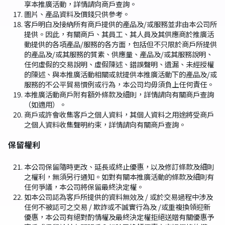
享本推廣活動，詳情請向商戶查詢。
圖片、產品資料及價錢只供參考。
客戶明白及接納所有商戶提供的產品及/或服務並非由本公司所
提供。因此，有關商戶、其員工、其人員及其供應商於推廣活
動提供的各項產品/服務的各方面，包括但不只限於商戶所提供
的產品及/或其服務的質素、供應量、產品及/或其服務說明、
任何虛假的交易說明、虛假陳述、錯誤聲明、遺漏、未經授權
的陳述、與本推廣活動相關或就提供本推廣活動下的產品及/或
服務的不公平貿易慣例或行為，本公司均毋須負上任何責任。
本推廣活動商戶附有額外條款及細則，詳情請向有關商戶查詢
（如適用）。
商戶或許會收集客戶之個人資料，其個人資料之用途將受商戶
之個人資料收集聲明約束，詳情請向有關商戶查詢。
保留權利
本公司保留隨時更改、延長或終止優惠，以及修訂條款及細則
之權利，無須另行通知。如對有關本推廣活動的條款及細則有
任何爭議，本公司將保留最終決定權。
如本公司認為客戶所提供的資料無效及 / 或於交易過程中涉及
任何不被認可之交易 / 欺詐或不誠實行為及 /或重複換領迎新
優惠，本公司有絕對酌情權及最終決定權拒絕送贈有關優惠予