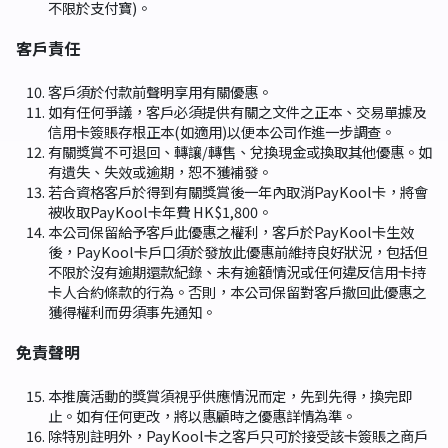
不限於支付寶)。
客戶責任
客戶須於付款前聲明享用有關優惠。
如有任何爭議，客戶必須提供有關之文件之正本、交易單據及
信用卡簽賬存根正本(如適用)以便本公司作進一步調查。
有關獎賞不可退回、轉讓/轉售、兌換現金或換取其他優惠。如
有遺失、失效或逾期，恕不獲補發。
若合資格客戶於得到有關獎賞後一年內取消PayKool卡，將會
被收取PayKool卡年費 HK$1,800。
本公司保留給予客戶此優惠之權利，客戶於PayKool卡生效
後，PayKool卡戶口須於發放此優惠前維持良好狀況，包括但
不限於沒有逾期還款紀錄、未有逾額情況或任何違反信用卡持
卡人合約條款的行為。否則，本公司保留對客戶撤回此優惠之
獲得權利而毋須事先通知。
免責聲明
本推廣活動的獎賞須視乎供應情況而定，先到先得，換完即
止。如有任何更改，將以惠顧時之優惠詳情為準。
除特別註明外，PayKool卡之客戶只可於接受該卡簽賬之商戶