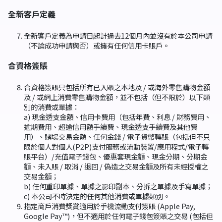
全新客戶定義
全新客戶定義為申請日起計過去12個月內並沒有於本公司申請
（不論成功申請與否）或擁有任何信用卡賬戶。
合資格簽賬
合資格簽賬只包括所有已入賬之本地及 / 或海外零售購物金額
及 / 或網上消費零售購物金額，並不包括（但不限於）以下類
別的消費或單據：
a) 現金透支金額、信用卡費用（包括年費、利息 / 財務費用、
逾期費用、超逾信用額手續費、現金透支手續費及其他費
用）、賭場交易金額、任何金錢 / 電子貨幣轉賬（包括但不只
限於個人對個人(P2P)支付服務或流動裝置/應用程式/電子轉
賬平台）/充值電子錢包、優惠套現金額、現金分期、分期金
額、未入賬 / 取消 / 退回 / 偽造之交易金額及所有未經授權之
交易金額；
b) 任何重印單據、單據之影印副本、分拆之單據及手寫單據；
c) 本公司不時決定的任何其他消費或單據類別。
指定商戶消費獎賞適用於手機流動支付簽賬 (Apple Pay,
Google Pay™)，但不適用於任何電子錢包簽賬之交易 (包括但