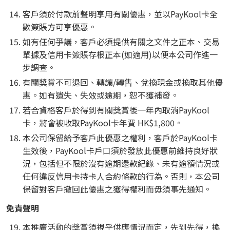
客戶須於付款前聲明享用有關優惠，並以PayKool卡全
數簽賬方可享優惠。
如有任何爭議，客戶必須提供有關之文件之正本、交易
單據及信用卡簽賬存根正本(如適用)以便本公司作進一
步調查。
有關獎賞不可退回、轉讓/轉售、兌換現金或換取其他優
惠。如有遺失、失效或逾期，恕不獲補發。
若合資格客戶於得到有關獎賞後一年內取消PayKool
卡，將會被收取PayKool卡年費 HK$1,800。
本公司保留給予客戶此優惠之權利，客戶於PayKool卡
生效後，PayKool卡戶口須於發放此優惠前維持良好狀
況，包括但不限於沒有逾期還款紀錄、未有逾額情況或
任何違反信用卡持卡人合約條款的行為。否則，本公司
保留對客戶撤回此優惠之獲得權利而毋須事先通知。
免責聲明
本推廣活動的獎賞須視乎供應情況而定，先到先得，換