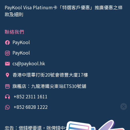
PayKool Visa Platinum卡「特選客戶優惠」推廣優惠之條
款及細則
聯絡我們
PayKool
PayKool
cs@paykool.hk
香港中環畢打街20號會德豐大廈17樓
旗艦店：九龍港鐵尖東站ETS30號舖
+852 2311 1611
+852 6828 1222
忠告：借錢梗要還，咪俾錢中介