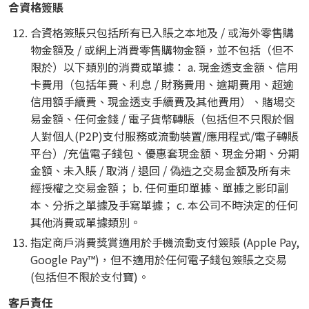
合資格簽賬
合資格簽賬只包括所有已入賬之本地及 / 或海外零售購
物金額及 / 或網上消費零售購物金額，並不包括（但不
限於）以下類別的消費或單據： a. 現金透支金額、信用
卡費用（包括年費、利息 / 財務費用、逾期費用、超逾
信用額手續費、現金透支手續費及其他費用）、賭場交
易金額、任何金錢 / 電子貨幣轉賬（包括但不只限於個
人對個人(P2P)支付服務或流動裝置/應用程式/電子轉賬
平台）/充值電子錢包、優惠套現金額、現金分期、分期
金額、未入賬 / 取消 / 退回 / 偽造之交易金額及所有未
經授權之交易金額； b. 任何重印單據、單據之影印副
本、分拆之單據及手寫單據； c. 本公司不時決定的任何
其他消費或單據類別。
指定商戶消費獎賞適用於手機流動支付簽賬 (Apple Pay,
Google Pay™)，但不適用於任何電子錢包簽賬之交易
(包括但不限於支付寶)。
客戶責任