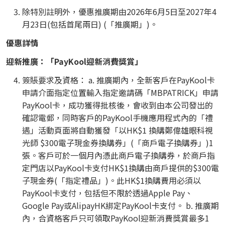
除特別註明外，優惠推廣期由2026年6月5日至2027年4
月23日(包括首尾兩日) (「推廣期」)。
優惠詳情
迎新推廣：「PayKool迎新消費獎賞」
簽賬要求及資格： a. 推廣期內，全新客戶在PayKool卡
申請介面指定位置輸入指定邀請碼「MBPATRICK」申請
PayKool卡，成功獲得批核後，會收到由本公司發出的
確認電郵，同時客戶的PayKool手機應用程式內的「禮
遇」活動頁面將自動獲發「以HK$1 換購鄭偉雄眼科視
光師 $300電子現金券換購券」(「商戶電子換購券」)1
張。客戶可於一個月內憑此商戶電子換購券，於商戶指
定門店以PayKool卡支付HK$1換購由商戶提供的$300電
子現金券(「指定禮品」)。此HK$1換購費用必須以
PayKool卡支付，包括但不限於透過Apple Pay、
Google Pay或AlipayHK綁定PayKool卡支付。 b. 推廣期
內，合資格客戶只可領取PayKool迎新消費獎賞最多1