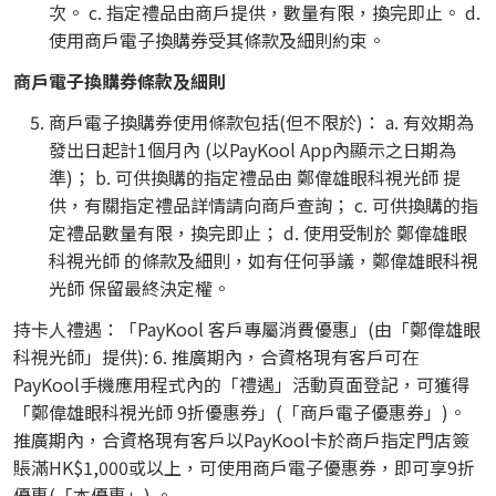
次。 c. 指定禮品由商戶提供，數量有限，換完即止。 d.
使用商戶電子換購券受其條款及細則約束。
商戶電子換購券條款及細則
商戶電子換購券使用條款包括(但不限於)： a. 有效期為
發出日起計1個月內 (以PayKool App內顯示之日期為
準)； b. 可供換購的指定禮品由 鄭偉雄眼科視光師 提
供，有關指定禮品詳情請向商戶查詢； c. 可供換購的指
定禮品數量有限，換完即止； d. 使用受制於 鄭偉雄眼
科視光師 的條款及細則，如有任何爭議，鄭偉雄眼科視
光師 保留最終決定權。
持卡人禮遇：「PayKool 客戶專屬消費優惠」(由「鄭偉雄眼
科視光師」提供): 6. 推廣期內，合資格現有客戶可在
PayKool手機應用程式內的「禮遇」活動頁面登記，可獲得
「鄭偉雄眼科視光師 9折優惠券」(「商戶電子優惠券」)。
推廣期內，合資格現有客戶以PayKool卡於商戶指定門店簽
賬滿HK$1,000或以上，可使用商戶電子優惠券，即可享9折
優惠(「本優惠」) 。