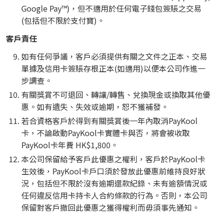
Google Pay™)，但不適用於任何電子錢包簽賬之交易
(包括但不限於支付寶)。
客戶責任
如有任何爭議，客戶必須提供有關之文件之正本、交易
單據及信用卡簽賬存根正本(如適用)以便本公司作進一
步調查。
有關獎賞不可退回、轉讓/轉售、兌換現金或換取其他優
惠。如有遺失、失效或逾期，恕不獲補發。
若合資格客戶於得到有關獎賞後一年內取消PayKool
卡，不論啟動PayKool卡實體卡與否，將會被收取
PayKool卡年費 HK$1,800。
本公司保留給予客戶此優惠之權利，客戶於PayKool卡
生效後，PayKool卡戶口須於發放此優惠前維持良好狀
況，包括但不限於沒有逾期還款紀錄、未有逾額情況或
任何違反信用卡持卡人合約條款的行為。否則，本公司
保留對客戶撤回此優惠之獲得權利而毋須事先通知。