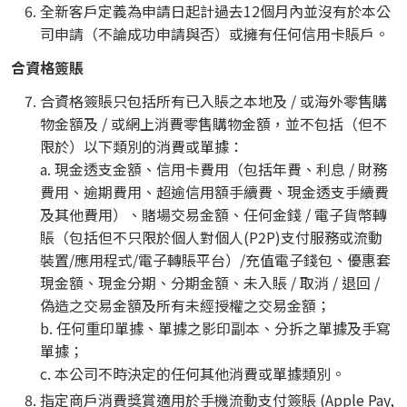
全新客戶定義為申請日起計過去12個月內並沒有於本公
司申請（不論成功申請與否）或擁有任何信用卡賬戶。
合資格簽賬
合資格簽賬只包括所有已入賬之本地及 / 或海外零售購
物金額及 / 或網上消費零售購物金額，並不包括（但不
限於）以下類別的消費或單據：
a. 現金透支金額、信用卡費用（包括年費、利息 / 財務
費用、逾期費用、超逾信用額手續費、現金透支手續費
及其他費用）、賭場交易金額、任何金錢 / 電子貨幣轉
賬（包括但不只限於個人對個人(P2P)支付服務或流動
裝置/應用程式/電子轉賬平台）/充值電子錢包、優惠套
現金額、現金分期、分期金額、未入賬 / 取消 / 退回 /
偽造之交易金額及所有未經授權之交易金額；
b. 任何重印單據、單據之影印副本、分拆之單據及手寫
單據；
c. 本公司不時決定的任何其他消費或單據類別。
指定商戶消費獎賞適用於手機流動支付簽賬 (Apple Pay,