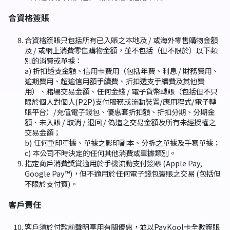
合資格簽賬
合資格簽賬只包括所有已入賬之本地及 / 或海外零售購物金額
及 / 或網上消費零售購物金額，並不包括（但不限於）以下類
別的消費或單據：
a) 折扣透支金額、信用卡費用（包括年費、利息 / 財務費用、
逾期費用、超逾信用額手續費、折扣透支手續費及其他費
用）、賭場交易金額、任何金錢 / 電子貨幣轉賬（包括但不只
限於個人對個人(P2P)支付服務或流動裝置/應用程式/電子轉
賬平台）/充值電子錢包、優惠套折扣額、折扣分期、分期金
額、未入賬 / 取消 / 退回 / 偽造之交易金額及所有未經授權之
交易金額；
b) 任何重印單據、單據之影印副本、分拆之單據及手寫單據；
c) 本公司不時決定的任何其他消費或單據類別。
指定商戶消費獎賞適用於手機流動支付簽賬 (Apple Pay,
Google Pay™)，但不適用於任何電子錢包簽賬之交易 (包括但
不限於支付寶)。
客戶責任
客戶須於付款前聲明享用有關優惠，並以PayKool卡全數簽賬