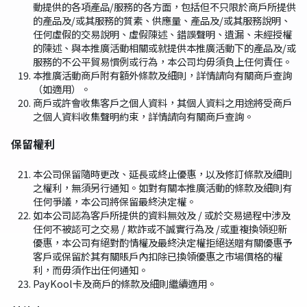
動提供的各項產品/服務的各方面，包括但不只限於商戶所提供
的產品及/或其服務的質素、供應量、產品及/或其服務說明、
任何虛假的交易說明、虛假陳述、錯誤聲明、遺漏、未經授權
的陳述、與本推廣活動相關或就提供本推廣活動下的產品及/或
服務的不公平貿易慣例或行為，本公司均毋須負上任何責任。
本推廣活動商戶附有額外條款及細則，詳情請向有關商戶查詢
（如適用）。
商戶或許會收集客戶之個人資料，其個人資料之用途將受商戶
之個人資料收集聲明約束，詳情請向有關商戶查詢。
保留權利
本公司保留隨時更改、延長或終止優惠，以及修訂條款及細則
之權利，無須另行通知。如對有關本推廣活動的條款及細則有
任何爭議，本公司將保留最終決定權。
如本公司認為客戶所提供的資料無效及 / 或於交易過程中涉及
任何不被認可之交易 / 欺詐或不誠實行為及 /或重複換領迎新
優惠，本公司有絕對酌情權及最終決定權拒絕送贈有關優惠予
客戶或保留於其有關賬戶內扣除已換領優惠之市場價格的權
利，而毋須作出任何通知。
PayKool卡及商戶的條款及細則繼續適用。