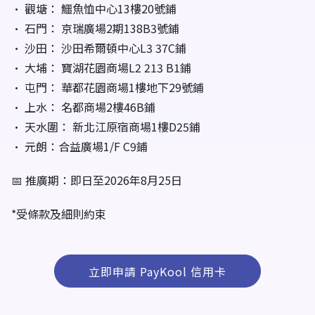
• 觀塘： 鱷魚恤中心13樓20號鋪
• 石門： 京瑞廣場2期138B3號鋪
• 沙田： 沙田希爾頓中心L3 37C鋪
• 大埔： 寶湖花園商場L2 213 B1鋪
• 屯門： 華都花園商場1樓地下29號鋪
• 上水： 名都商場2樓46B鋪
• 天水圍： 新北江原宿商場1樓D25鋪
• 元朗：合益廣場1/F C9鋪
📅 推廣期：即日至2026年8月25日
*受條款及細則約束
立即申請 PayKool 信用卡