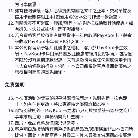
方可享優惠。
如有任何爭議，客戶必須提供有關之文件之正本、交易單據及
信用卡簽賬存根正本(如適用)以便本公司作進一步調查。
有關獎賞不可退回、轉讓/轉售、兌換折扣或換取其他優惠。如
有遺失、失效或逾期，恕不獲補發。
若合資格客戶於得到有關獎賞後一年內取消PayKool卡，將會
被收取PayKool卡年費 HK$1,800。
本公司保留給予客戶此優惠之權利，客戶於PayKool卡生效
後，PayKool卡戶口須於發放此優惠前維持良好狀況，包括但
不限於沒有逾期還款紀錄、未有逾額情況或任何違反信用卡持
卡人合約條款的行為。否則，本公司保留對客戶撤回此優惠之
獲得權利而毋須事先通知。
免責聲明
本推廣活動的獎賞須視乎供應情況而定，先到先得，換完即
止。如有任何更改，將以惠顧時之優惠詳情為準。
除特別註明外，PayKool卡之客戶只可於接受該卡簽賬之商戶
享本推廣活動，詳情請向商戶查詢。
圖片、產品資料及價錢只供參考。
客戶明白及接納所有商戶提供的產品及/或服務並非由本公司所
提供。因此，有關商戶、其員工、其人員及其供應商於推廣活